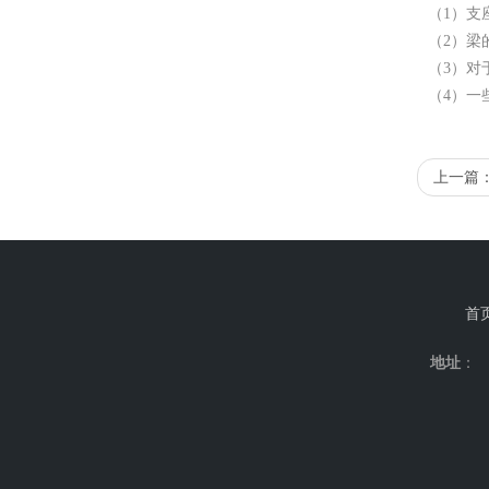
（1）支
（2）梁
（3）对
（4）一
上一篇
首
地址
：