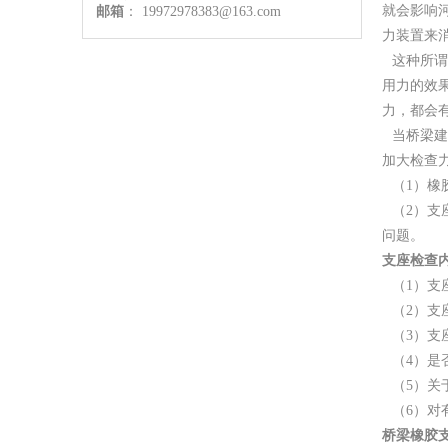
就会影响
邮箱
：
19972978383@163.com
力装置来
这种所谓
用力的效
力，都会
当桥梁建
加大检查
（1）橡
（2）支
问题。
支座检查
（1）支
（2）支
（3）支
（4）是
（5）关
（6）对
桥梁橡胶