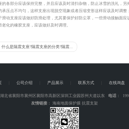
座的各部分应该保持完整，并且应该及时清扫杂物，防止冰雪的洗礼，另
的承压点不均匀，这样支座出现脱空现象或者压缩变形这样应该及时调整
于滑动支座应该做好防滑处理，尤其要保护好防尘罩，一些滑动接触面应
些老化的橡胶支座，应该做好及时调理。
：
什么是隔震支座?隔震支座的分类?隔震...
页
|
公司介绍
|
产品展示
|
联系方式
|
在线询盘
 湖北省襄阳市襄州区襄阳市高新区深圳工业园苏州大道以东
电话
： 199
友情链接
：
海南地面保护膜
抗震支架