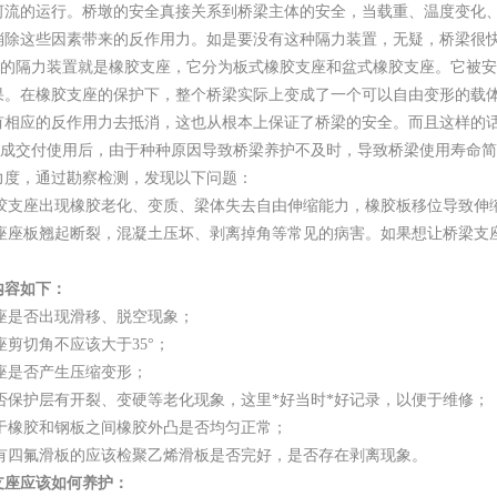
河流的运行。桥墩的安全真接关系到桥梁主体的安全，当载重、温度变化
消除这些因素带来的反作用力。如是要没有这种隔力装置，无疑，桥梁很
的隔力装置就是橡胶支座，它分为板式橡胶支座和盆式橡胶支座。它被安
果。在橡胶支座的保护下，整个桥梁实际上变成了一个可以自由变形的载
有相应的反作用力去抵消，这也从根本上保证了桥梁的安全。而且这样的
成交付使用后，由于种种原因导致桥梁养护不及时，导致桥梁使用寿命简
力度，通过勘察检测，发现以下问题：
胶支座出现橡胶老化、变质、梁体失去自由伸缩能力，橡胶板移位导致伸
座座板翘起断裂，混凝土压坏、剥离掉角等常见的病害。如果想让桥梁支
内容如下：
座是否出现滑移、脱空现象；
座剪切角不应该大于35°；
座是否产生压缩变形；
否保护层有开裂、变硬等老化现象，这里*好当时*好记录，以便于维修；
于橡胶和钢板之间橡胶外凸是否均匀正常；
有四氟滑板的应该检聚乙烯滑板是否完好，是否存在剥离现象。
支座应该如何养护：