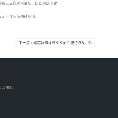
外要让支座远离油脂，防止橡胶老化；
；
该定期注入新的硅脂油。
下一篇：
铅芯抗震橡胶支座的性能特点及用途
|
72978383