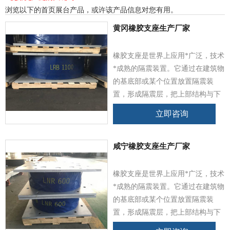
浏览以下的首页展台产品，或许该产品信息对您有用。
黄冈橡胶支座生产厂家
橡胶支座是世界上应用*广泛，技术
*成熟的隔震装置。它通过在建筑物
的基底部或某个位置放置隔震装
置，形成隔震层，把上部结构与下
部基础脱离，以此来隔离或耗散地
立即咨询
震能量，避免或减少地震能量向上
结构传输，有效地保障上部结构及
其内部人员、设备，不影响室内设
咸宁橡胶支座生产厂家
备的正常运转。
橡胶支座是世界上应用*广泛，技术
*成熟的隔震装置。它通过在建筑物
的基底部或某个位置放置隔震装
置，形成隔震层，把上部结构与下
部基础脱离，以此来隔离或耗散地