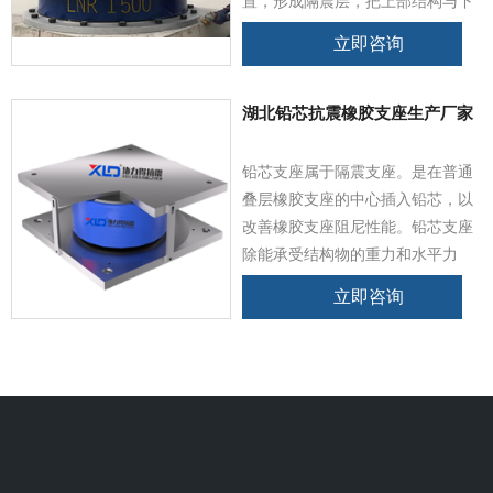
置，形成隔震层，把上部结构与下
部基础脱离，以此来隔离或耗散地
立即咨询
震能量，避免或减少地震能量向上
结构传输，有效地保障上部结构及
其内部人员、设备，不影响室内设
湖北铅芯抗震橡胶支座生产厂家
备的正常运转。
铅芯支座属于隔震支座。是在普通
叠层橡胶支座的中心插入铅芯，以
改善橡胶支座阻尼性能。铅芯支座
除能承受结构物的重力和水平力
外，铅芯产生的滞后阻尼的塑性变
立即咨询
形还能吸收能量，并可通过橡胶提
供水平恢复力。