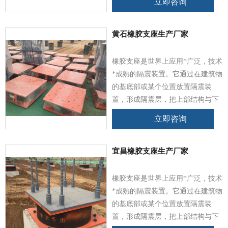
立即咨询
震能量，避免或减少地震能量向上
结构传输，有效地保障上部结构及
其内部人员、设备，不影响室内设
黄石橡胶支座生产厂家
备的正常运转。
橡胶支座是世界上应用*广泛，技术
*成熟的隔震装置。它通过在建筑物
的基底部或某个位置放置隔震装
置，形成隔震层，把上部结构与下
部基础脱离，以此来隔离或耗散地
立即咨询
震能量，避免或减少地震能量向上
结构传输，有效地保障上部结构及
其内部人员、设备，不影响室内设
宜昌橡胶支座生产厂家
备的正常运转。
橡胶支座是世界上应用*广泛，技术
*成熟的隔震装置。它通过在建筑物
的基底部或某个位置放置隔震装
置，形成隔震层，把上部结构与下